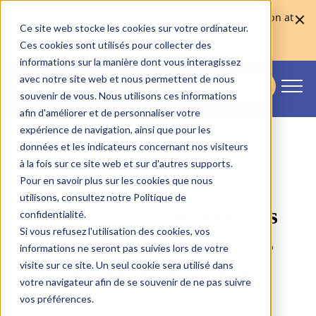
Skaleet was named Europe's Best Core Banking Solution at
Ce site web stocke les cookies sur votre ordinateur.
the Euromoney Awards for Excellence 2026
En savoir plus
Ces cookies sont utilisés pour collecter des
informations sur la manière dont vous interagissez
avec notre site web et nous permettent de nous
NOUS CONTACTER
souvenir de vous. Nous utilisons ces informations
Skaleet
afin d'améliorer et de personnaliser votre
expérience de navigation, ainsi que pour les
données et les indicateurs concernant nos visiteurs
à la fois sur ce site web et sur d'autres supports.
Pour en savoir plus sur les cookies que nous
utilisons, consultez notre Politique de
Migration vers le cloud : les
confidentialité.
Si vous refusez l'utilisation des cookies, vos
enjeux pour les institutions
informations ne seront pas suivies lors de votre
financières en Afrique
visite sur ce site. Un seul cookie sera utilisé dans
votre navigateur afin de se souvenir de ne pas suivre
vos préférences.