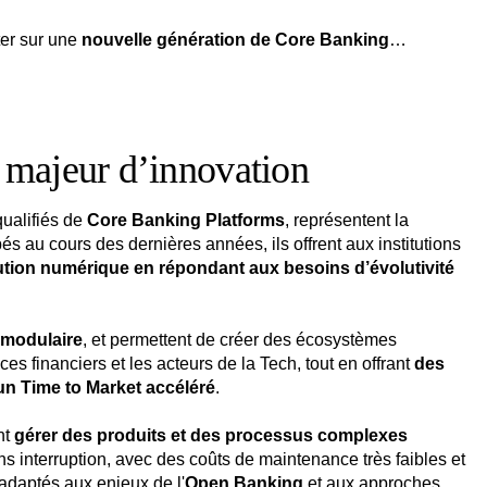
ter sur une
nouvelle génération de Core Banking
…
 majeur d’innovation
ualifiés de
Core Banking Platforms
, représentent la
 au cours des dernières années, ils offrent aux institutions
lution numérique en répondant aux besoins d’évolutivité
t modulaire
, et permettent de créer des écosystèmes
ices financiers et les acteurs de la Tech, tout en offrant
des
un Time to Market accéléré
.
nt
gérer des produits et des processus complexes
ns interruption, avec des coûts de maintenance très faibles et
 adaptés aux enjeux de l'
Open Banking
et aux approches