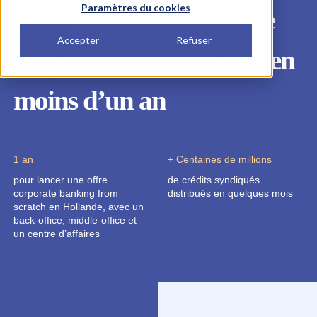
Paramètres du cookies
destination de la clientèle
Accepter
Refuser
corporate aux Pays-Bas en
moins d’un an
1 an
+ Centaines de millions
pour lancer une offre
de crédits syndiqués
corporate banking from
distribués en quelques mois
scratch en Hollande, avec un
back-office, middle-office et
un centre d’affaires