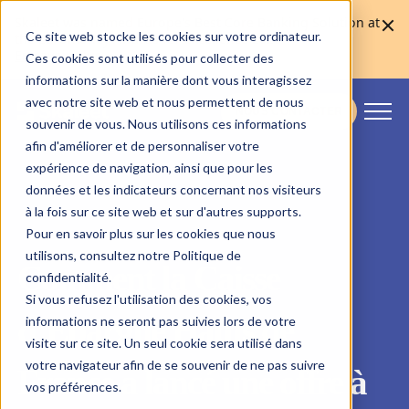
Skaleet was named Europe's Best Core Banking Solution at
Ce site web stocke les cookies sur votre ordinateur.
the Euromoney Awards for Excellence 2026
En savoir plus
Ces cookies sont utilisés pour collecter des
informations sur la manière dont vous interagissez
avec notre site web et nous permettent de nous
NOUS CONTACTER
souvenir de vous. Nous utilisons ces informations
Skaleet
afin d'améliorer et de personnaliser votre
expérience de navigation, ainsi que pour les
données et les indicateurs concernant nos visiteurs
à la fois sur ce site web et sur d'autres supports.
Pour en savoir plus sur les cookies que nous
utilisons, consultez notre Politique de
Comment la Caisse
confidentialité.
Si vous refusez l'utilisation des cookies, vos
d’Epargne Hauts de
informations ne seront pas suivies lors de votre
visite sur ce site. Un seul cookie sera utilisé dans
votre navigateur afin de se souvenir de ne pas suivre
France a lancé une offre à
vos préférences.