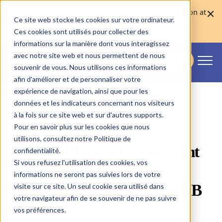
Skaleet was named Europe's Best Core Banking Solution at
Ce site web stocke les cookies sur votre ordinateur.
the Euromoney Awards for Excellence 2026
En savoir plus
Ces cookies sont utilisés pour collecter des
informations sur la manière dont vous interagissez
avec notre site web et nous permettent de nous
NOUS CONTACTER
souvenir de vous. Nous utilisons ces informations
Skaleet
afin d'améliorer et de personnaliser votre
expérience de navigation, ainsi que pour les
données et les indicateurs concernant nos visiteurs
à la fois sur ce site web et sur d'autres supports.
Pour en savoir plus sur les cookies que nous
utilisons, consultez notre Politique de
Behind the Stack : Comment
confidentialité.
Si vous refusez l'utilisation des cookies, vos
Defacto reconstruit
informations ne seront pas suivies lors de votre
l’infrastructure du crédit B2B
visite sur ce site. Un seul cookie sera utilisé dans
votre navigateur afin de se souvenir de ne pas suivre
vos préférences.