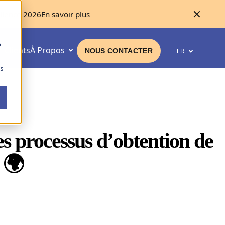
llence 2026
En savoir plus
b
Clients
À Propos
NOUS CONTACTER
FR
ns
les processus d’obtention de
🌍